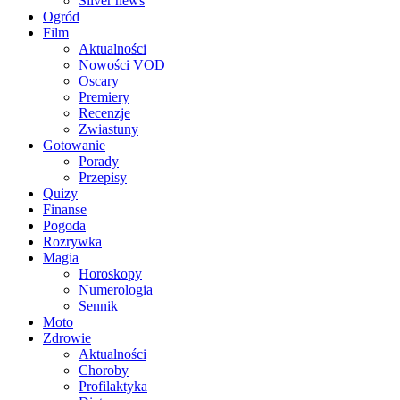
Silver news
Ogród
Film
Aktualności
Nowości VOD
Oscary
Premiery
Recenzje
Zwiastuny
Gotowanie
Porady
Przepisy
Quizy
Finanse
Pogoda
Rozrywka
Magia
Horoskopy
Numerologia
Sennik
Moto
Zdrowie
Aktualności
Choroby
Profilaktyka