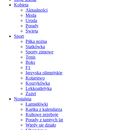
Kobieta
Aktualności
Moda
Uroda
Porady
Święta
Sport
Piłka nożna
Siatkówka
Sporty zimowe
Tenis
Boks
F1
Igrzyska olimpijskie
Kolarstwo
Koszykówka
Lekkoatletyka
Żużel
Nostalgia
Łamigłówki
Kartka z kalendarza
Kultowe przeboje
Porady z tamtych lat
Wtedy się działo