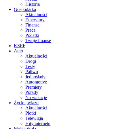
Historia
Gospodarka
Aktualności
Emerytury
Finanse
Praca
Podatki
Twoje finanse
KSEF
Auto
Aktualności
Drogi
Testy
Paliwo
Jednoślady
Automotive
Premiery
Porady
Na wakacje
Życie gwiazd
Aktualności
Plotki
Telewizja
Hity internetu
Moja szkoła