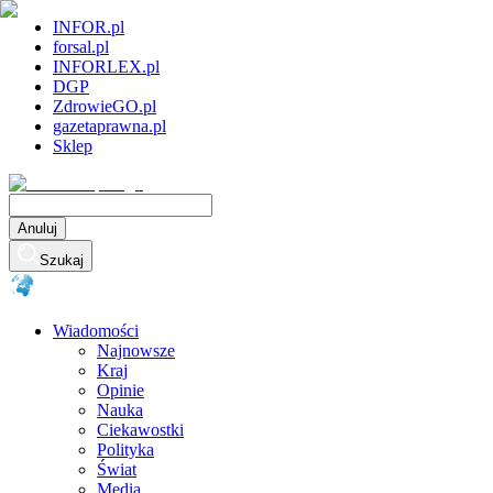
INFOR.pl
forsal.pl
INFORLEX.pl
DGP
ZdrowieGO.pl
gazetaprawna.pl
Sklep
Anuluj
Szukaj
Wiadomości
Najnowsze
Kraj
Opinie
Nauka
Ciekawostki
Polityka
Świat
Media