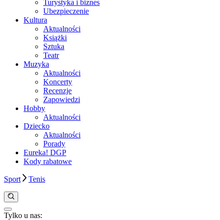
Turystyka i biznes
Ubezpieczenie
Kultura
Aktualności
Książki
Sztuka
Teatr
Muzyka
Aktualności
Koncerty
Recenzje
Zapowiedzi
Hobby
Aktualności
Dziecko
Aktualności
Porady
Eureka! DGP
Kody rabatowe
Sport
Tenis
Tylko u nas:
Anuluj