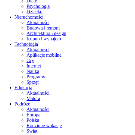
Diety
Psychologia
Dziecko
Nieruchomości
Aktualności
Budowa i remont
Architektura i design
Kupno i wynajem
Technologia
Aktualności
Aplikacje mobilne
Gry
Internet
Nauka
Programy
Sprzęt
Edukacja
Aktualności
Matura
Podróże
Aktualności
Europa
Polska
Rodzinne wakacje
Świat