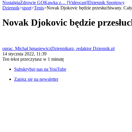
Wiadomości
Nostalgia
Zdrowie GO
Kawka z… [Videocast]
Dziennik Sportowy
Kraj
Dziennik
>
sport
>
Tenis
>
Novak Djokovic będzie przesłuchiwany. Cały 
Świat
Polityka
Novak Djokovic będzie przesłuc
Nauka
Ciekawostki
Gospodarka
Aktualności
Emerytury
oprac. Michał Ignasiewicz
Dziennikarz, redaktor Dziennik.pl
Finanse
14 stycznia 2022, 11:39
Praca
Ten tekst przeczytasz w
1 minutę
Podatki
Twoje finanse
Subskrybuj nas na YouTube
Finanse
KSEF
Zapisz się na newsletter
Auto
Aktualności
Auta ekologiczne
Automotive
Jednoślady
Drogi
Na wakacje
Paliwo
Porady
Premiery