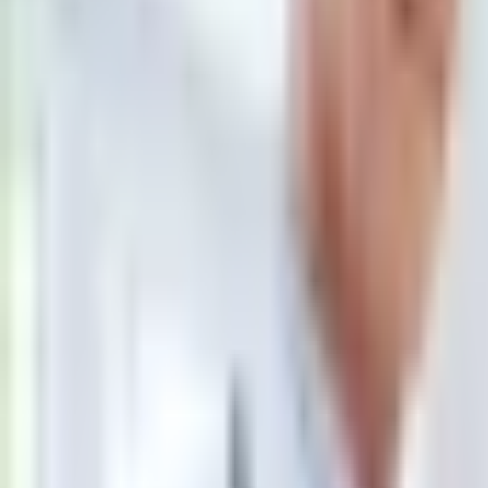
Aktualności
Plotki
Telewizja
Hity internetu
Moja szkoła
Kobieta
Aktualności
Moda
Uroda
Porady
Święta
Sport
Piłka nożna
Siatkówka
Sporty zimowe
Tenis
Boks
F1
Igrzyska olimpijskie
Kolarstwo
Koszykówka
Lekkoatletyka
Żużel
Nostalgia