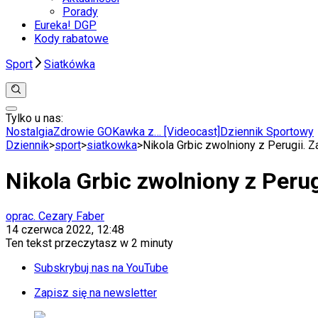
Porady
Eureka! DGP
Kody rabatowe
Sport
Siatkówka
Tylko u nas:
Anuluj
Wiadomości
Nostalgia
Zdrowie GO
Kawka z… [Videocast]
Dziennik Sportowy
Kraj
Dziennik
>
sport
>
siatkowka
>
Nikola Grbic zwolniony z Perugii. 
Świat
Polityka
Nikola Grbic zwolniony z Perug
Nauka
Ciekawostki
Gospodarka
oprac. Cezary Faber
Aktualności
14 czerwca 2022, 12:48
Emerytury
Ten tekst przeczytasz w
2 minuty
Finanse
Praca
Subskrybuj nas na YouTube
Podatki
Twoje finanse
Zapisz się na newsletter
Finanse