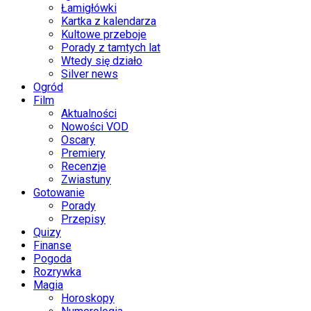
Łamigłówki
Kartka z kalendarza
Kultowe przeboje
Porady z tamtych lat
Wtedy się działo
Silver news
Ogród
Film
Aktualności
Nowości VOD
Oscary
Premiery
Recenzje
Zwiastuny
Gotowanie
Porady
Przepisy
Quizy
Finanse
Pogoda
Rozrywka
Magia
Horoskopy