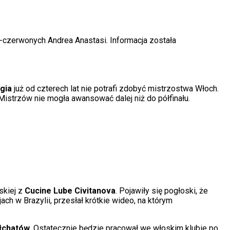
ało-czerwonych Andrea Anastasi. Informacja została
gia
już od czterech lat nie potrafi zdobyć mistrzostwa Włoch.
istrzów nie mogła awansować dalej niż do półfinału.
oskiej z
Cucine Lube Civitanova
. Pojawiły się pogłoski, że
ach w Brazylii, przesłał krótkie wideo, na którym
łchatów
. Ostatecznie będzie pracował we włoskim klubie po