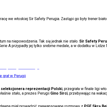
 pracę we włoskiej Sir Safety Perugia. Zastąpi go były trener bi
um na niepowodzenia. Tak się jednak nie stało.
Sir Safety Peru
e A przypadły jej tylko srebrne medale, a w dodatku w Lidze M
e grał w Perugii
o
selekcjonera reprezentacji Polski
, przegrała w finale ligi wł
aśnie stało, a prezes Perugii
Gino Sirci
, przebywając na wakacj
o niedawna miał prowadzić zaawansowane rozmowy z
PGE Skrą Be