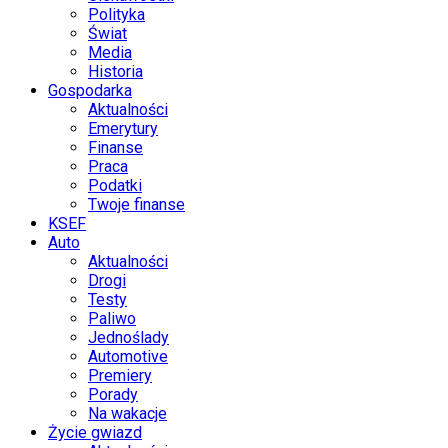
Polityka
Świat
Media
Historia
Gospodarka
Aktualności
Emerytury
Finanse
Praca
Podatki
Twoje finanse
KSEF
Auto
Aktualności
Drogi
Testy
Paliwo
Jednoślady
Automotive
Premiery
Porady
Na wakacje
Życie gwiazd