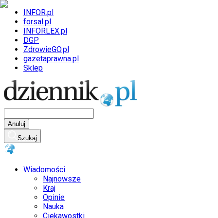
INFOR.pl
forsal.pl
INFORLEX.pl
DGP
ZdrowieGO.pl
gazetaprawna.pl
Sklep
Anuluj
Szukaj
Wiadomości
Najnowsze
Kraj
Opinie
Nauka
Ciekawostki