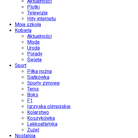
Aktualności
Plotki
Telewizja
Hity internetu
Moja szkoła
Kobieta
Aktualności
Moda
Uroda
Porady
Święta
Sport
Piłka nożna
Siatkówka
Sporty zimowe
Tenis
Boks
F1
Igrzyska olimpijskie
Kolarstwo
Koszykówka
Lekkoatletyka
Żużel
Nostalgia