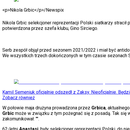
KSEF
Auto
<p>Nikola Grbic</p>
/
Newspix
Aktualności
Auta ekologiczne
Automotive
Nikola Grbic selekcjoner reprezentacji Polski siatkarzy stracił
Jednoślady
potwierdzona przez szefa klubu, Gino Sirciego.
Drogi
Na wakacje
Paliwo
Porady
Serb zespół objął przed sezonem 2021/2022 i miał być antidot
Premiery
We wszystkich trzech dokończonych w tym czasie sezonach Seri
Testy
Życie gwiazd
Aktualności
Plotki
Telewizja
Hity internetu
Kamil Semeniuk oficjalnie odszedł z Zaksy. Nieoficjalnie. Będzi
Edukacja
Zobacz również
Aktualności
Matura
W połowie maja drużyna prowadzona przez
Grbica
, aktualneg
Kobieta
Grbic
może w związku z tym pożegnać się z posadą. Tak się wł
Aktualności
zakomunikował: "
".
Moda
Uroda
62-letni
Anastasi
, były selekcjoner reprezentacji Polski, d