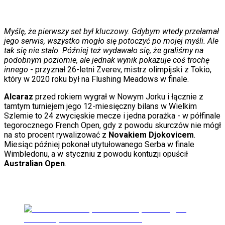
Porady
Święta
Sport
Myślę, że pierwszy set był kluczowy. Gdybym wtedy przełamał
Piłka nożna
jego serwis, wszystko mogło się potoczyć po mojej myśli. Ale
Siatkówka
tak się nie stało. Później też wydawało się, że graliśmy na
Tenis
podobnym poziomie, ale jednak wynik pokazuje coś trochę
F1
innego
- przyznał 26-letni Zverev, mistrz olimpijski z Tokio,
Kolarstwo
który w 2020 roku był na Flushing Meadows w finale.
Koszykówka
Lekkoatletyka
Alcaraz
przed rokiem wygrał w Nowym Jorku i łącznie z
Nostalgia
tamtym turniejem jego 12-miesięczny bilans w Wielkim
Łamigłówki
Szlemie to 24 zwycięskie mecze i jedna porażka - w półfinale
Kartka z kalendarza
tegorocznego French Open, gdy z powodu skurczów nie mógł
Kultowe przeboje
na sto procent rywalizować z
Novakiem Djokovicem
.
Porady z tamtych lat
Miesiąc później pokonał utytułowanego Serba w finale
Wtedy się działo
Wimbledonu, a w styczniu z powodu kontuzji opuścił
Silver news
Australian Open
.
Ogród
Gotowanie
Porady
Przepisy
Podróże
Polska
Europa