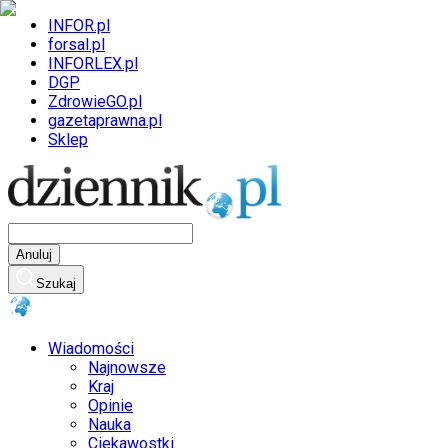
INFOR.pl
forsal.pl
INFORLEX.pl
DGP
ZdrowieGO.pl
gazetaprawna.pl
Sklep
Anuluj
Szukaj
Wiadomości
Najnowsze
Kraj
Opinie
Nauka
Ciekawostki