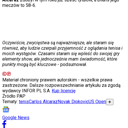
Internet
meczów to 58-6.
Nauka
Programy
Sprzęt
Muzyka
Aktualności
Koncerty
Recenzje
Oczywiście, zwycięstwa są najważniejsze, ale staram się
Zapowiedzi
również, aby ludzie czerpali przyjemność z oglądania tenisa i
Kultura
moich występów. Czasami staram się wpleść do swojej gry
Aktualności
elementy show, ale jednocześnie mam świadomość, które
Książki
punkty mogą być kluczowe
- podsumował.
Sztuka
Teatr
Magia
Materiał chroniony prawem autorskim - wszelkie prawa
Horoskopy
zastrzeżone. Dalsze rozpowszechnianie artykułu za zgodą
Numerologia
wydawcy INFOR PL S.A.
Kup licencję
Sennik
Źródło
PAP
Kody rabatowe
Tematy:
tenis
Carlos Alcaraz
Novak Djokovic
US Open
➕
gazetaprawna.pl
Forsal.pl
INFOR.pl
Google News
ZdrowieGO.pl