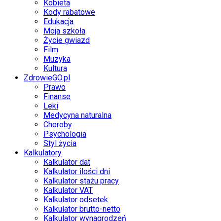
Kobieta
Kody rabatowe
Edukacja
Moja szkoła
Życie gwiazd
Film
Muzyka
Kultura
ZdrowieGO.pl
Prawo
Finanse
Leki
Medycyna naturalna
Choroby
Psychologia
Styl życia
Kalkulatory
Kalkulator dat
Kalkulator ilości dni
Kalkulator stażu pracy
Kalkulator VAT
Kalkulator odsetek
Kalkulator brutto-netto
Kalkulator wynagrodzeń