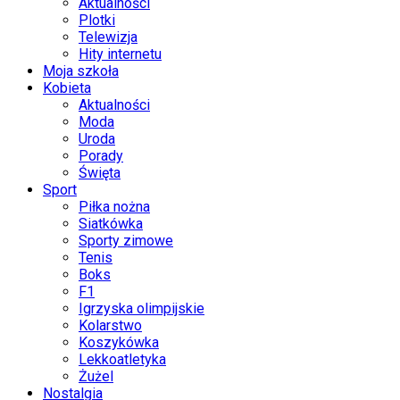
Aktualności
Plotki
Telewizja
Hity internetu
Moja szkoła
Kobieta
Aktualności
Moda
Uroda
Porady
Święta
Sport
Piłka nożna
Siatkówka
Sporty zimowe
Tenis
Boks
F1
Igrzyska olimpijskie
Kolarstwo
Koszykówka
Lekkoatletyka
Żużel
Nostalgia