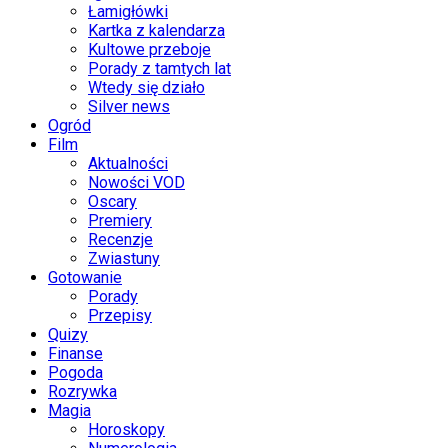
Łamigłówki
Kartka z kalendarza
Kultowe przeboje
Porady z tamtych lat
Wtedy się działo
Silver news
Ogród
Film
Aktualności
Nowości VOD
Oscary
Premiery
Recenzje
Zwiastuny
Gotowanie
Porady
Przepisy
Quizy
Finanse
Pogoda
Rozrywka
Magia
Horoskopy