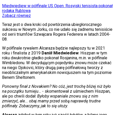
Świat
Miedwiediew w półfinale US Open. Rosyjski tenisista pokonał
Ubezpieczenie
rodaka Rublowa
Moja szkoła
Zobacz również
Pogoda
Moto
Teraz jest o dwa kroki od powtórzenia ubiegłorocznego
Quizy
sukcesu w Nowym Jorku, co nie udało się żadnemu tenisiście
Zdrowie
od serii triumfów Szwajcara Rogera Federera w latach 2004-
Choroby
08.
Profilaktyka
W półfinale rywalem Alcaraza będzie najlepszy tu w 2021
Diety
roku i finalista z 2019
Daniił Miedwiediew
. Hiszpan w tym
Nieruchomości
roku dwukrotnie gładko pokonał Rosjanina, m.in. w półfinale
Budowa i remont
Wimbledonu. W decydującym pojedynku znowu może czekać
Architektura i design
na niego Djokovic, który drugą parę półfinałową tworzy z
Kupno i wynajem
nieobliczalnym amerykańskim nowicjuszem na tym poziomie
Film
Benem Sheltonem.
Aktualności
Premiery
Ponowny finał z Novakiem? No cóż, jest trochę bliżej niż było
Recenzje
na początku turnieju…
- skomentował z uśmiechem Hiszpan,
Rozrywka
ale po chwili dodał:
Byłoby wspaniale znowu się z nim
Technologia
zmierzyć, ale... obaj mamy przed sobą naprawdę trudne
Aktualności
półfinały. Zobaczymy, jak to się ułoży
.
Aplikacje mobilne
Gry
Alcaraz
zdobył w tym roku już sześć tytułów, a bilans jego