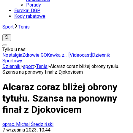
Porady
Eureka! DGP
Kody rabatowe
Sport
Tenis
Tylko u nas:
Anuluj
Wiadomości
Nostalgia
Zdrowie GO
Kawka z… [Videocast]
Dziennik
Kraj
Sportowy
Świat
Dziennik
>
sport
>
Tenis
>
Alcaraz coraz bliżej obrony tytułu.
Polityka
Szansa na ponowny finał z Djokovicem
Nauka
Ciekawostki
Alcaraz coraz bliżej obrony
Gospodarka
Aktualności
tytułu. Szansa na ponowny
Emerytury
Finanse
finał z Djokovicem
Praca
Podatki
Twoje finanse
oprac. Michał Średziński
Finanse
7 września 2023, 10:44