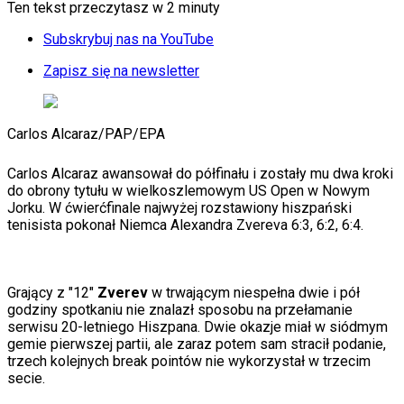
KSEF
Ten tekst przeczytasz w
2 minuty
Auto
Aktualności
Subskrybuj nas na YouTube
Auta ekologiczne
Automotive
Zapisz się na newsletter
Jednoślady
Drogi
Na wakacje
Carlos Alcaraz
/
PAP/EPA
Paliwo
Porady
Premiery
Carlos Alcaraz awansował do półfinału i zostały mu dwa kroki
Testy
do obrony tytułu w wielkoszlemowym US Open w Nowym
Życie gwiazd
Jorku. W ćwierćfinale najwyżej rozstawiony hiszpański
Aktualności
tenisista pokonał Niemca Alexandra Zvereva 6:3, 6:2, 6:4.
Plotki
Telewizja
Hity internetu
Edukacja
Grający z "12"
Zverev
w trwającym niespełna dwie i pół
Aktualności
godziny spotkaniu nie znalazł sposobu na przełamanie
Matura
serwisu 20-letniego Hiszpana. Dwie okazje miał w siódmym
Kobieta
gemie pierwszej partii, ale zaraz potem sam stracił podanie,
Aktualności
trzech kolejnych break pointów nie wykorzystał w trzecim
Moda
secie.
Uroda