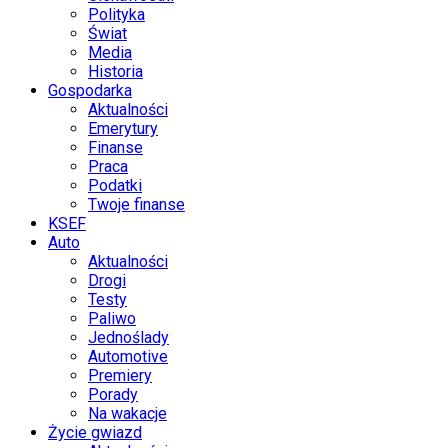
Polityka
Świat
Media
Historia
Gospodarka
Aktualności
Emerytury
Finanse
Praca
Podatki
Twoje finanse
KSEF
Auto
Aktualności
Drogi
Testy
Paliwo
Jednoślady
Automotive
Premiery
Porady
Na wakacje
Życie gwiazd