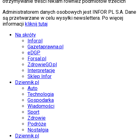
otrzymywanie treści reklam również podmiotów trzecich
Administratorem danych osobowych jest INFOR PL S.A. Dane
są przetwarzane w celu wysyłki newslettera. Po więcej
informacji
kliknij tutaj
Na skróty
Infor.pl
Gazetaprawna.pl
eDGP
Forsal.pl
ZdrowieGO.pl
Interpretacje
Sklep Infor
Dziennik.pl
Auto
Technologia
Gospodarka
Wiadomości
Sport
Zdrowie
Podróże
Nostalgia
Dziennik.pl